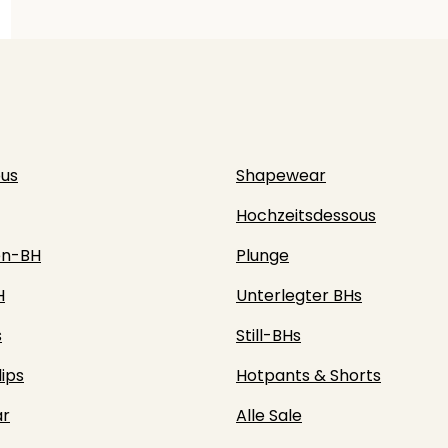
ous
Shapewear
Hochzeitsdessous
en-BH
Plunge
H
Unterlegter BHs
s
Still-BHs
lips
Hotpants & Shorts
r
Alle Sale