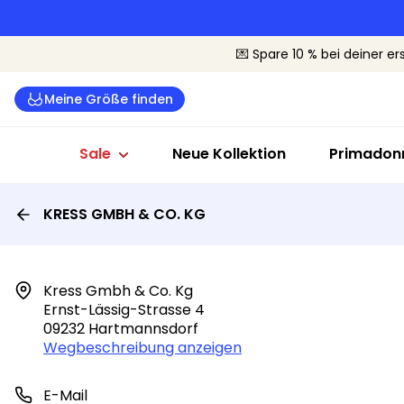
Dessous Sale
Badeanzüge Sale
Sale nach G
💌 Spare 10 % bei deiner er
Alle Dessous
Alle Bademode
Cup B-C
Meine Größe finden
BHs
Bikinis
Cup D-E
Slips
Badeanzüge
Cup F+
Sale
Neue Kollektion
Primadonn
KRESS GMBH & CO. KG
Kress Gmbh & Co. Kg

Ernst-Lässig-Strasse 4

09232 Hartmannsdorf
Wegbeschreibung anzeigen
E-Mail