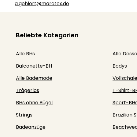
a.gehlert@maratex.de
Beliebte Kategorien
Alle BHs
Alle Dess
Balconette-BH
Bodys
Alle Bademode
Vollschal
Trägerlos
T-Shirt-B
BHs ohne Bügel
Sport-BH
Strings
Brazilian S
Badeanzüge
Beachwea