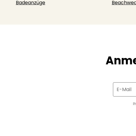
Badeanzüge
Beachwea
Anme
E-Mail
I