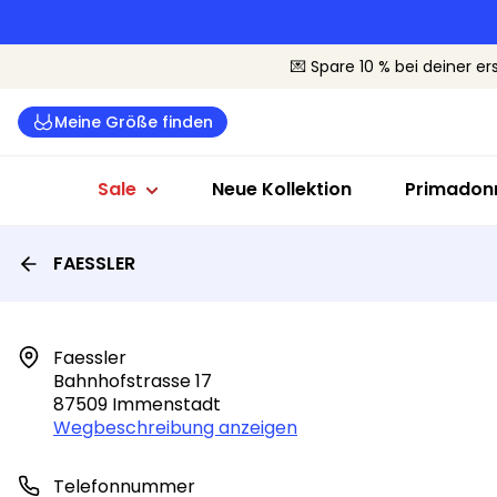
Dessous Sale
Badeanzüge Sale
Sale nach G
💌 Spare 10 % bei deiner er
Alle Dessous
Alle Bademode
Cup B-C
Meine Größe finden
BHs
Bikinis
Cup D-E
Slips
Badeanzüge
Cup F+
Sale
Neue Kollektion
Primadonn
FAESSLER
Faessler

Bahnhofstrasse 17

87509 Immenstadt
Wegbeschreibung anzeigen
Telefonnummer