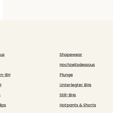
ous
Shapewear
Hochzeitsdessous
en-BH
Plunge
H
Unterlegter BHs
s
Still-BHs
lips
Hotpants & Shorts