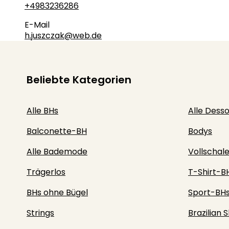
+4983236286
E-Mail
h.juszczak@web.de
Beliebte Kategorien
Alle BHs
Alle Dess
Balconette-BH
Bodys
Alle Bademode
Vollschal
Trägerlos
T-Shirt-B
BHs ohne Bügel
Sport-BH
Strings
Brazilian S