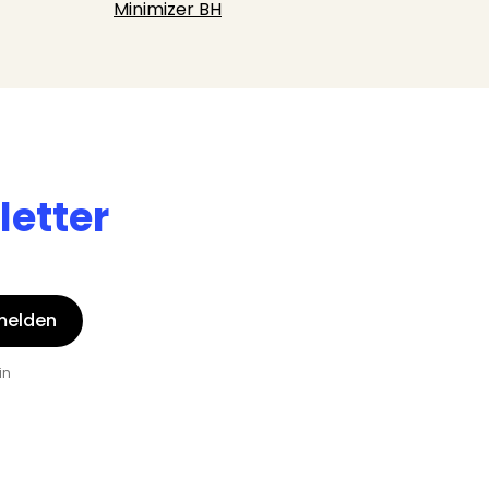
Minimizer BH
etter
melden
in