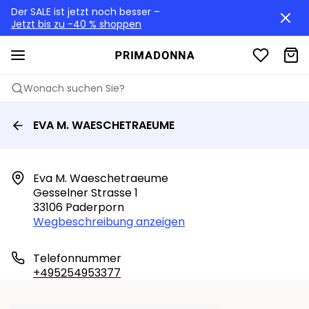
Der SALE ist jetzt noch besser –
Jetzt bis zu -40 % shoppen
Wonach suchen Sie?
EVA M. WAESCHETRAEUME
Eva M. Waeschetraeume

Gesselner Strasse 1

33106 Paderporn
Wegbeschreibung anzeigen
Telefonnummer
+495254953377