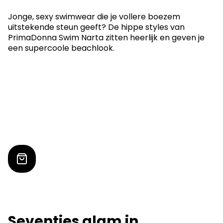
Jonge, sexy swimwear die je vollere boezem
uitstekende steun geeft? De hippe styles van
PrimaDonna Swim Narta zitten heerlijk en geven je
een supercoole beachlook.
Seventies glam in